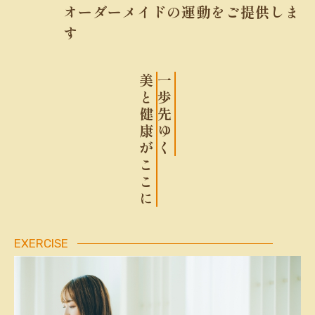
オーダーメイドの運動をご提供しま
す
美
一
と
歩
健
先
康
ゆ
が
く
こ
こ
に
EXERCISE