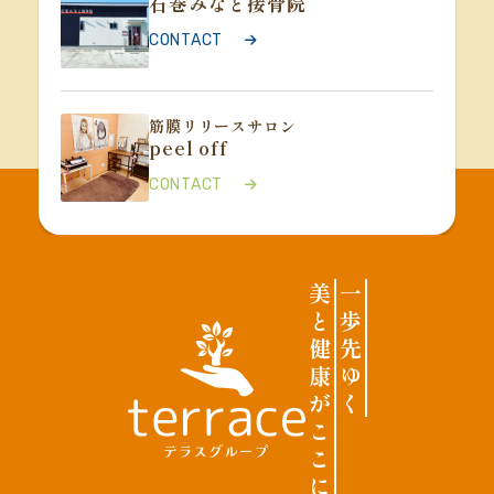
石巻みなと接骨院
CONTACT
CONTACT
筋膜リリースサロン
peel off
CONTACT
美
一
と
歩
健
先
康
ゆ
が
く
こ
こ
に